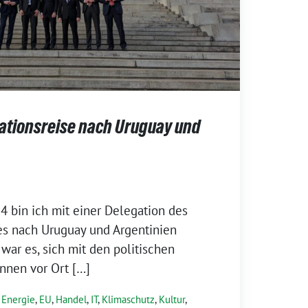
ationsreise nach Uruguay und
24 bin ich mit einer Delegation des
es nach Uruguay und Argentinien
e war es, sich mit den politischen
nnen vor Ort […]
,
Energie
,
EU
,
Handel
,
IT
,
Klimaschutz
,
Kultur
,