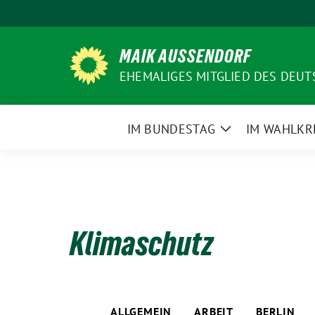
Weiter
zum
Inhalt
MAIK AUSSENDORF
EHEMALIGES MITGLIED DES DEU
IM BUNDESTAG
IM WAHLKR
Zeige
Untermenü
Klimaschutz
ALLGEMEIN
ARBEIT
BERLIN