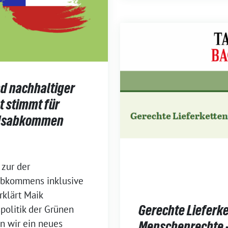
nd nachhaltiger
t stimmt für
delsabkommen
zur der
abkommens inklusive
klärt Maik
Gerechte Lieferke
spolitik der Grünen
en wir ein neues
Menschenrechte –