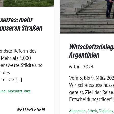
setzes: mehr
f unseren Straßen
Wirtschaftsdeleg
endste Reform des
Argentinien
 Mehr als 1.000
benswerte Städte und
6. Juni 2024
g des
Vom 3. bis 9. März 20
em. Die […]
Wirtschaftsausschuss
nal
,
Mobilität
,
Rad
gereist. Ziel der Reis
Entscheidungsträger*i
WEITERLESEN
Allgemein
,
Arbeit
,
Digitales