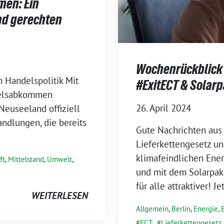
en: Ein
nd gerechten
Wochenrückblick 
n Handelspolitik Mit
#ExitECT & Solar
ndelsabkommen
26. April 2024
euseeland offiziell
andlungen, die bereits
Gute Nachrichten aus 
Lieferkettengesetz un
klimafeindlichen Ener
ft
,
Mittelstand
,
Umwelt
,
und mit dem Solarpak
für alle attraktiver! J
WEITERLESEN
Allgemein
,
Berlin
,
Energie
,
ECT
,
Lieferkettengesetz