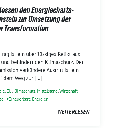
lossen den Energiecharta-
enstein zur Umsetzung der
n Transformation
rag ist ein überflüssiges Relikt aus
r und behindert den Klimaschutz. Der
ission verkündete Austritt ist ein
uf dem Weg zur […]
gie
,
EU
,
Klimaschutz
,
Mittelstand
,
Wirtschaft
ag
,
Erneuerbare Energien
WEITERLESEN