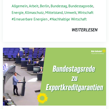
Allgemein
,
Arbeit
,
Berlin
,
Bundestag
,
Bundestagsrede
,
Energie
,
Klimaschutz
,
Mittelstand
,
Umwelt
,
Wirtschaft
Erneuerbare Energien
,
Nachhaltige Wirtschaft
WEITERLESEN