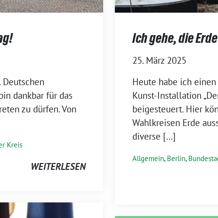
ag!
Ich gehe, die Erd
25. März 2025
1. Deutschen
Heute habe ich einen
in dankbar für das
Kunst-Installation „D
reten zu dürfen. Von
beigesteuert. Hier kö
Wahlkreisen Erde aus
diverse […]
r Kreis
Allgemein
,
Berlin
,
Bundesta
WEITERLESEN