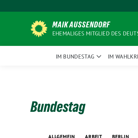
Weiter
zum
Inhalt
MAIK AUSSENDORF
EHEMALIGES MITGLIED DES DEU
IM BUNDESTAG
IM WAHLKR
Zeige
Untermenü
Bundestag
ALLGEMEIN
ARBEIT
BERLIN