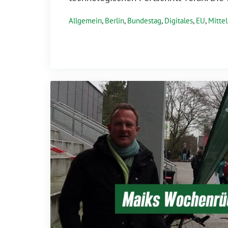
Allgemein
,
Berlin
,
Bundestag
,
Digitales
,
EU
,
Mitte