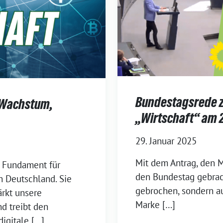
Bundestagsrede z
r Wachstum,
„Wirtschaft“ am 2
29. Januar 2025
Mit dem Antrag, den 
s Fundament für
den Bundestag gebrach
n Deutschland. Sie
gebrochen, sondern a
ärkt unsere
Marke […]
d treibt den
digitale […]