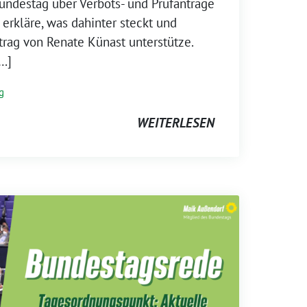
undestag über Verbots- und Prüfanträge
h erkläre, was dahinter steckt und
rag von Renate Künast unterstütze.
[…]
g
WEITERLESEN