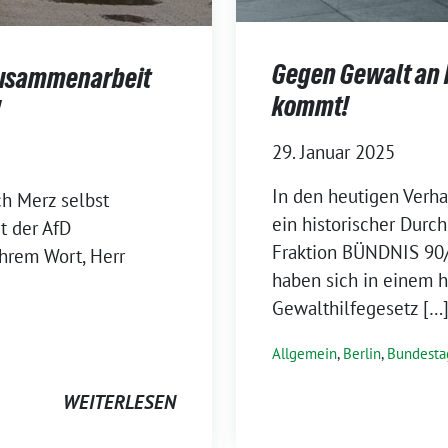
Gegen Gewalt an 
Zusammenarbeit
kommt!
!
29. Januar 2025
In den heutigen Verh
h Merz selbst
ein historischer Durc
t der AfD
Fraktion BÜNDNIS 90
hrem Wort, Herr
haben sich in einem h
Gewalthilfegesetz […
Allgemein
,
Berlin
,
Bundesta
WEITERLESEN