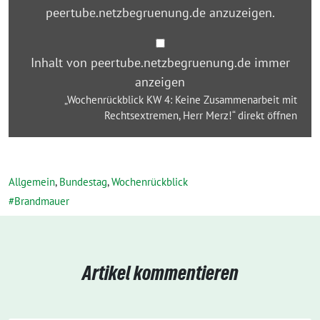
peertube.netzbegruenung.de anzuzeigen.
4:
Keine
Zusammenarbeit
Inhalt von peertube.netzbegruenung.de immer
mit
anzeigen
Rechtsextremen,
„Wochenrückblick KW 4: Keine Zusammenarbeit mit
Herr
Rechtsextremen, Herr Merz!“ direkt öffnen
Merz!“
von
peertube.netzbegruenung.de
Allgemein
,
Bundestag
,
Wochenrückblick
anzeigen
Brandmauer
Artikel kommentieren