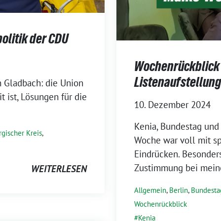
olitik der CDU
Wochenrückblick 
Listenaufstellun
h Gladbach: die Union
t ist, Lösungen für die
10. Dezember 2024
Kenia, Bundestag und
gischer Kreis
,
Woche war voll mit 
Eindrücken. Besonders
Zustimmung bei meine
WEITERLESEN
Allgemein
,
Berlin
,
Bundesta
Wochenrückblick
Kenia