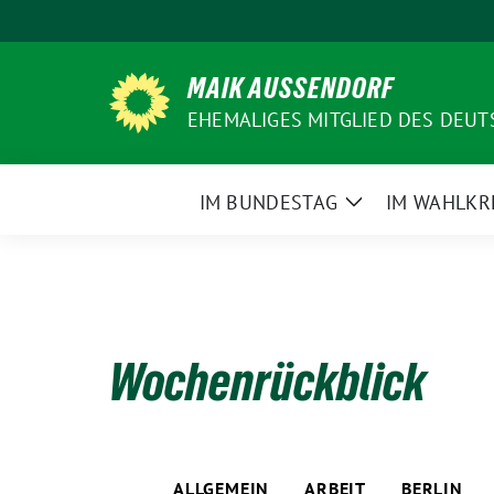
Weiter
zum
Inhalt
MAIK AUSSENDORF
EHEMALIGES MITGLIED DES DEU
IM BUNDESTAG
IM WAHLKR
Zeige
Untermenü
Wochenrückblick
ALLGEMEIN
ARBEIT
BERLIN