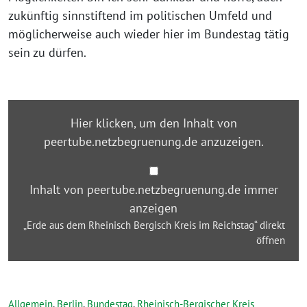
zukünftig sinnstiftend im politischen Umfeld und
möglicherweise auch wieder hier im Bundestag tätig
sein zu dürfen.
„Erde
Hier klicken, um den Inhalt von
aus
peertube.netzbegruenung.de anzuzeigen.
dem
Rheinisch
Bergisch
Inhalt von peertube.netzbegruenung.de immer
Kreis
anzeigen
im
„Erde aus dem Rheinisch Bergisch Kreis im Reichstag“ direkt
Reichstag“
öffnen
von
peertube.netzbegruenung.de
anzeigen
Allgemein
,
Berlin
,
Bundestag
,
Rheinisch-Bergischer Kreis