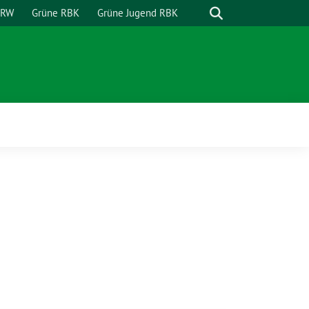
Suche
NRW
Grüne RBK
Grüne Jugend RBK