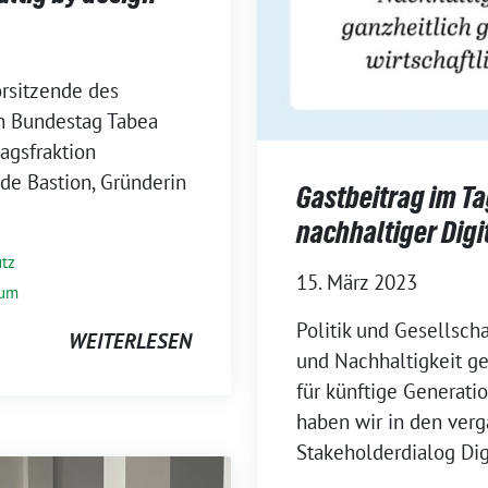
rsitzende des
en Bundestag Tabea
agsfraktion
de Bastion, Gründerin
Gastbeitrag im T
nachhaltiger Digi
tz
15. März 2023
rum
Politik und Gesellsch
WEITERLESEN
und Nachhaltigkeit 
für künftige Generati
haben wir in den ver
Stakeholderdialog Dig