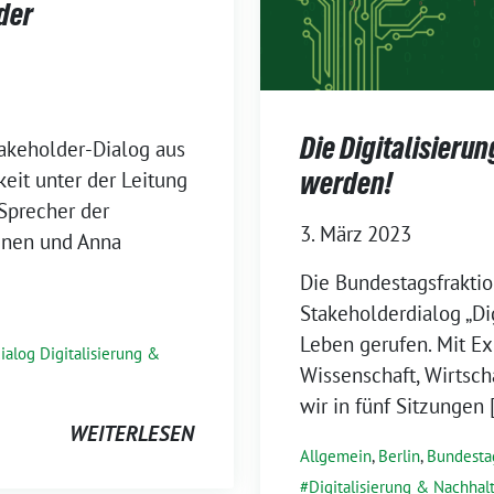
 der
Die Digitalisieru
takeholder-Dialog aus
werden!
keit unter der Leitung
 Sprecher der
3. März 2023
ünen und Anna
Die Bundestagsfrakti
Stakeholderdialog „Dig
Leben gerufen. Mit Ex
ialog Digitalisierung &
Wissenschaft, Wirtsch
wir in fünf Sitzungen 
WEITERLESEN
Allgemein
,
Berlin
,
Bundesta
Digitalisierung & Nachhalt