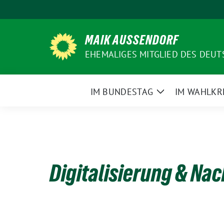
Weiter
zum
Inhalt
MAIK AUSSENDORF
EHEMALIGES MITGLIED DES DEU
IM BUNDESTAG
IM WAHLKR
Zeige
Untermenü
Digitalisierung & Nac