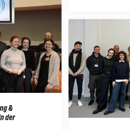
ung &
in der