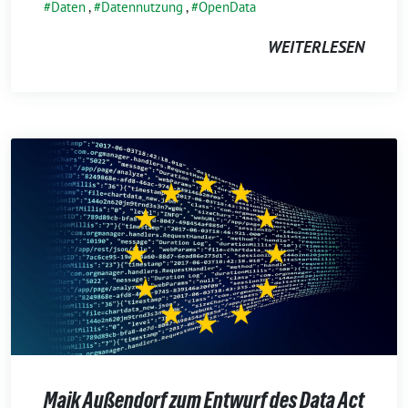
Daten
,
Datennutzung
,
OpenData
WEITERLESEN
Maik Außendorf zum Entwurf des Data Act