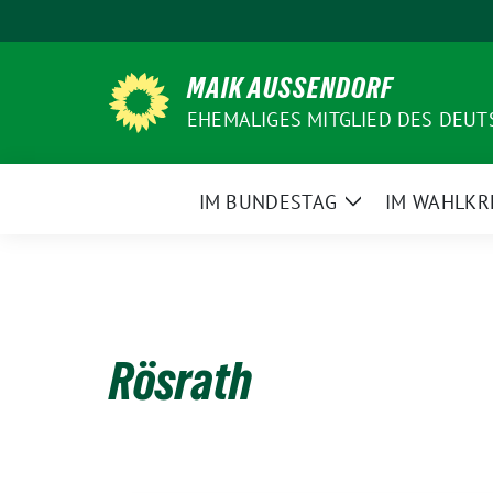
Weiter
zum
Inhalt
MAIK AUSSENDORF
EHEMALIGES MITGLIED DES DEU
IM BUNDESTAG
IM WAHLKR
Zeige
Untermenü
Rösrath