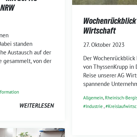
h NRW
Wochenrückblick 
Wirtschaft
ünen
Dabei standen
27. Oktober 2023
he Austausch auf der
Der Wochenrückblick 
e gesammelt, von der
von ThyssenKrupp in 
Reise unserer AG Wirt
spannende Unternehm
sformation
Allgemein
,
Rheinisch-Bergi
WEITERLESEN
Industrie
,
Kreislaufwirtsc