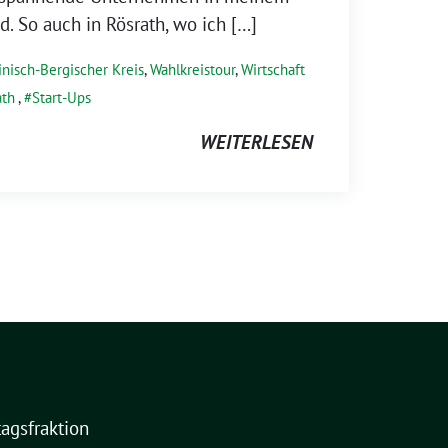
d. So auch in Rösrath, wo ich […]
nisch-Bergischer Kreis
,
Wahlkreistour
,
Wirtschaft
ath
,
Start-Ups
WEITERLESEN
agsfraktion