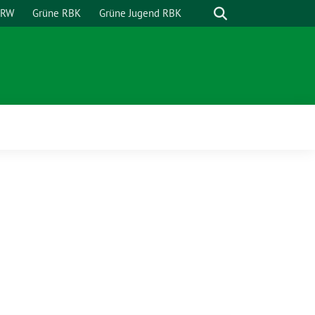
Suche
NRW
Grüne RBK
Grüne Jugend RBK