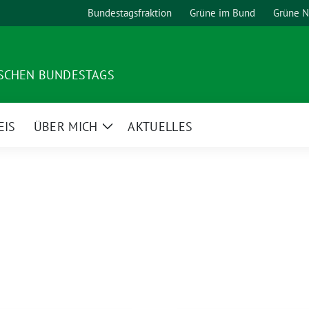
Bundestagsfraktion
Grüne im Bund
Grüne 
TSCHEN BUNDESTAGS
EIS
ÜBER MICH
AKTUELLES
Zeige
Untermenü