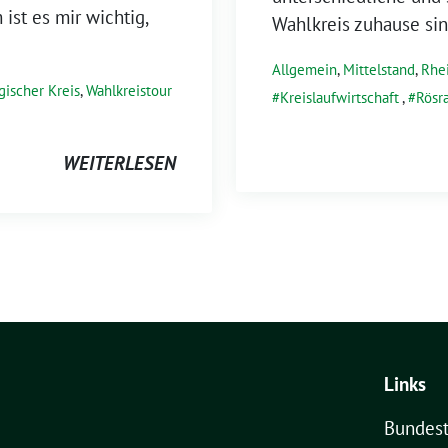
 ist es mir wichtig,
Wahlkreis zuhause sin
Allgemein
,
Mittelstand
,
Rhei
gischer Kreis
,
Wahlkreistour
Kreislaufwirtschaft
,
Rösr
WEITERLESEN
Links
Bundest