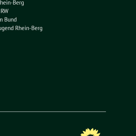
hein-Berg
NRW
im Bund
ugend Rhein-Berg