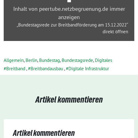
15.12.2022“
Inhalt von peertube.netzbegruenung.de immer
von
anzeigen
peertube.netzbegruenung.de
„Bundestagsrede zur Breitbandförderung am 15.12.2022“
anzeigen
direkt öffnen
Allgemein
,
Berlin
,
Bundestag
,
Bundestagsrede
,
Digitales
Breitband
,
Breitbandausbau
,
Digitale Infrastruktur
Artikel kommentieren
Artikel kommentieren