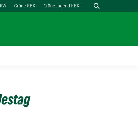
Suche
NRW
Grüne RBK
Grüne Jugend RBK
destag