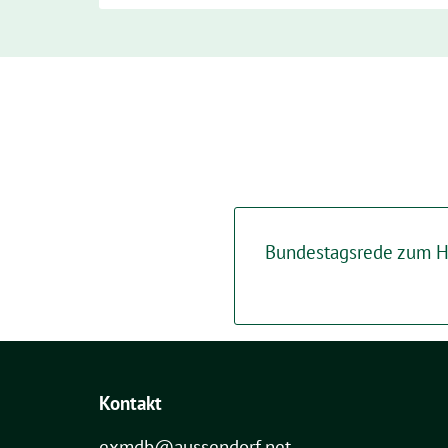
Bundestagsrede zum Ha
Kontakt
exmdb@aussendorf.net