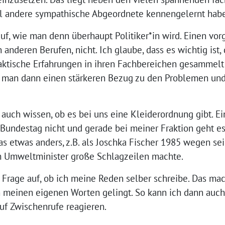
ell andere sympathische Abgeordnete kennengelernt habe
f, wie man denn überhaupt Politiker*in wird. Einen vo
en anderen Berufen, nicht. Ich glaube, dass es wichtig ist,
praktische Erfahrungen in ihren Fachbereichen gesammelt 
t man dann einen stärkeren Bezug zu den Problemen und
auch wissen, ob es bei uns eine Kleiderordnung gibt. E
Bundestag nicht und gerade bei meiner Fraktion geht es
das etwas anders, z.B. als Joschka Fischer 1985 wegen s
m Umweltminister große Schlagzeilen machte.
rage auf, ob ich meine Reden selber schreibe. Das mache
in meinen eigenen Worten gelingt. So kann ich dann auc
uf Zwischenrufe reagieren.