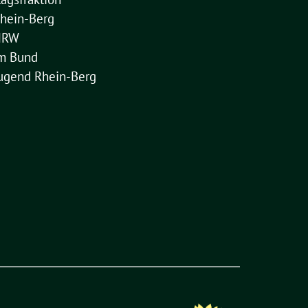
hein-Berg
NRW
im Bund
ugend Rhein-Berg