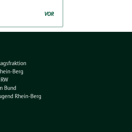
VOR
agsfraktion
hein-Berg
NRW
im Bund
ugend Rhein-Berg