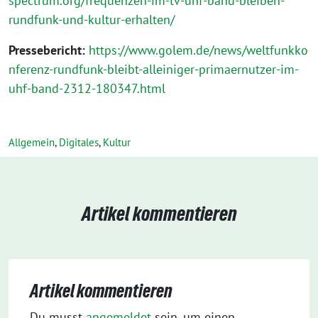
spectrum.org/frequenzen-im-tv-uhf-band-bleiben-
rundfunk-und-kultur-erhalten/
Pressebericht:
https://www.golem.de/news/weltfunkko
nferenz-rundfunk-bleibt-alleiniger-primaernutzer-im-
uhf-band-2312-180347.html
Allgemein
,
Digitales
,
Kultur
Artikel kommentieren
Artikel kommentieren
Du musst
angemeldet
sein, um einen