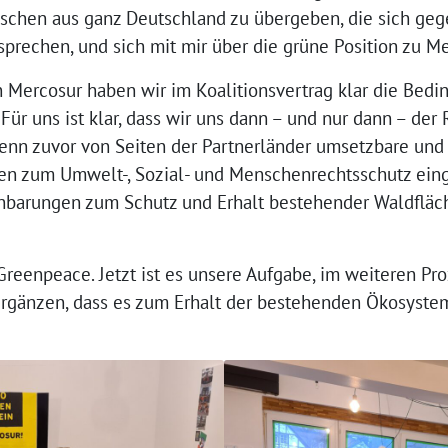
hen aus ganz Deutschland zu übergeben, die sich gege
echen, und sich mit mir über die grüne Position zu M
ercosur haben wir im Koalitionsvertrag klar die Bedi
 Für uns ist klar, dass wir uns dann – und nur dann – der
 zuvor von Seiten der Partnerländer umsetzbare und ü
ngen zum Umwelt-, Sozial- und Menschenrechtsschutz e
inbarungen zum Schutz und Erhalt bestehender Waldflä
Greenpeace. Jetzt ist es unsere Aufgabe, im weiteren Pr
änzen, dass es zum Erhalt der bestehenden Ökosysteme 