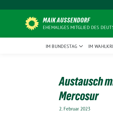
Weiter
zum
Inhalt
MAIK AUSSENDORF
EHEMALIGES MITGLIED DES DEU
IM BUNDESTAG
IM WAHLKR
Zeige
Untermenü
Austausch m
Mercosur
2. Februar 2023