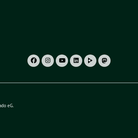
ado eG
.