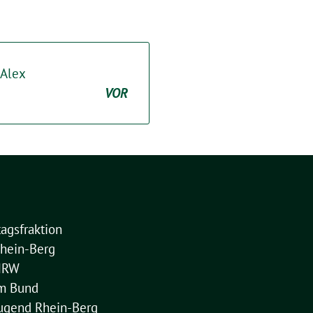
 Alex
VOR
agsfraktion
hein-Berg
NRW
im Bund
ugend Rhein-Berg