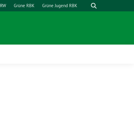
Suche
NRW
Grüne RBK
Grüne Jugend RBK