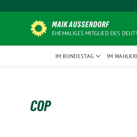
Weiter
zum
Inhalt
MAIK AUSSENDORF
EHEMALIGES MITGLIED DES DEU
IM BUNDESTAG
IM WAHLKR
Zeige
Untermenü
COP