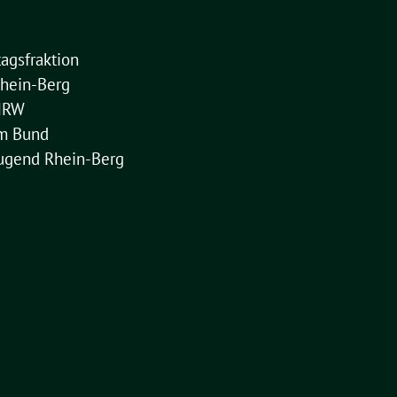
agsfraktion
hein-Berg
NRW
im Bund
ugend Rhein-Berg