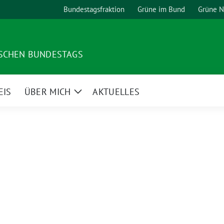
Bundestagsfraktion
Grüne im Bund
Grüne 
TSCHEN BUNDESTAGS
EIS
ÜBER MICH
AKTUELLES
Zeige
Untermenü