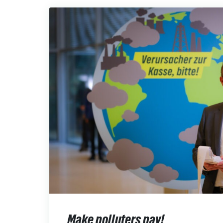
Make polluters pay!