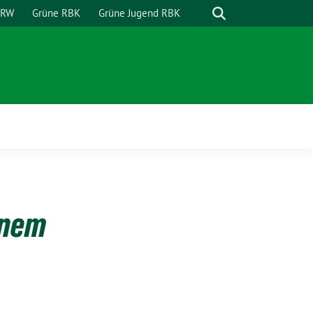
Suche
NRW
Grüne RBK
Grüne Jugend RBK
inem