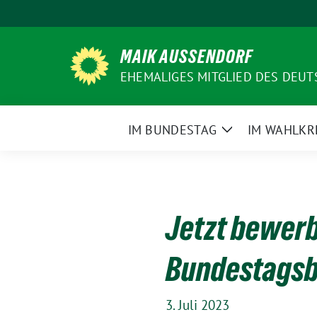
Weiter
zum
Inhalt
MAIK AUSSENDORF
EHEMALIGES MITGLIED DES DEU
IM BUNDESTAG
IM WAHLKR
Zeige
Untermenü
Jetzt bewerb
Bundestagsb
3. Juli 2023