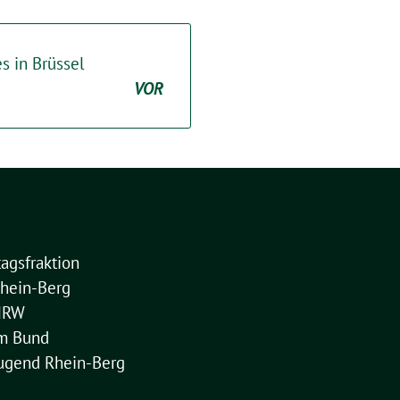
s in Brüssel
VOR
agsfraktion
hein-Berg
NRW
im Bund
ugend Rhein-Berg