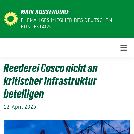
Weiter
MAIK AUSSENDORF
zum
Inhalt
EHEMALIGES MITGLIED DES DEUTSCHEN
BUNDESTAGS
Reederei Cosco nicht an
kritischer Infrastruktur
beteiligen
12. April 2023