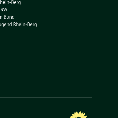
hein-Berg
NRW
im Bund
ugend Rhein-Berg