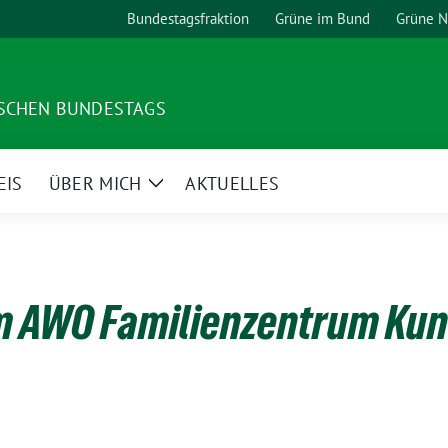
Bundestagsfraktion
Grüne im Bund
Grüne 
TSCHEN BUNDESTAGS
EIS
ÜBER MICH
AKTUELLES
Zeige
Untermenü
im AWO Familienzentrum Ku