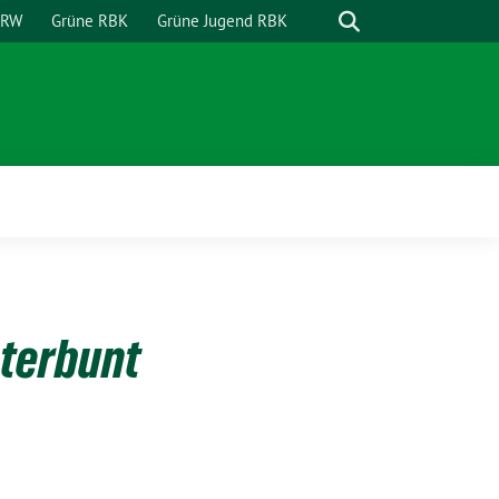
Suche
NRW
Grüne RBK
Grüne Jugend RBK
nterbunt