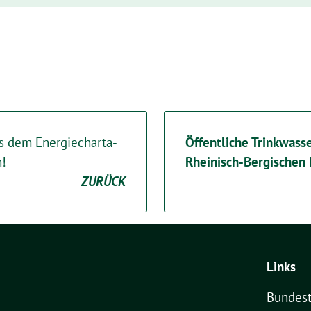
aus dem Energiecharta-
Öffentliche Trinkwass
n!
Rheinisch-Bergischen 
ZURÜCK
Links
Bundest