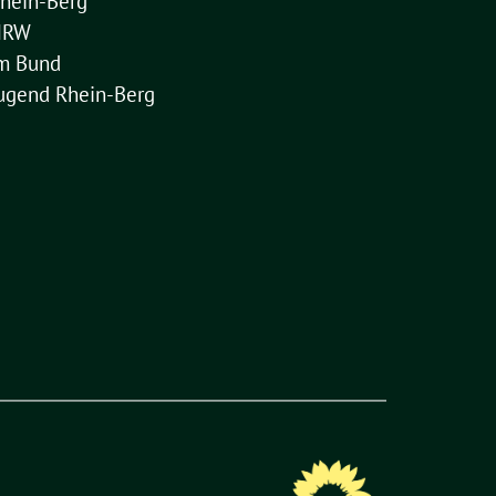
hein-Berg
NRW
im Bund
ugend Rhein-Berg