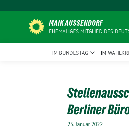
Weiter
zum
Inhalt
MAIK AUSSENDORF
EHEMALIGES MITGLIED DES DEU
IM BUNDESTAG
IM WAHLKR
Zeige
Untermenü
Stellenaussc
Berliner Bür
25. Januar 2022