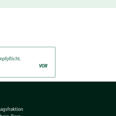
pfpflicht.
VOR
agsfraktion