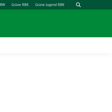
Suche
NRW
Grüne RBK
Grüne Jugend RBK