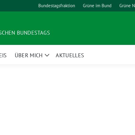
Bundestagsfraktion
Grüne im Bund
Grüne 
TSCHEN BUNDESTAGS
EIS
ÜBER MICH
AKTUELLES
Zeige
Untermenü