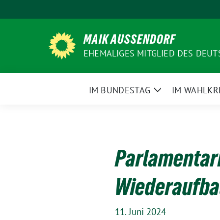
Weiter
zum
Inhalt
MAIK AUSSENDORF
EHEMALIGES MITGLIED DES DEU
IM BUNDESTAG
IM WAHLKR
Zeige
Untermenü
Parlamentari
Wiederaufbau
11. Juni 2024