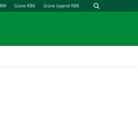
Suche
NRW
Grüne RBK
Grüne Jugend RBK