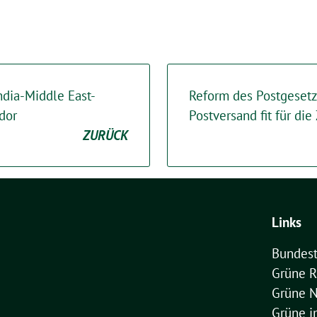
dia-Middle East-
Reform des Postgeset
dor
Postversand fit für die
ZURÜCK
Links
Bundest
Grüne R
Grüne 
Grüne 