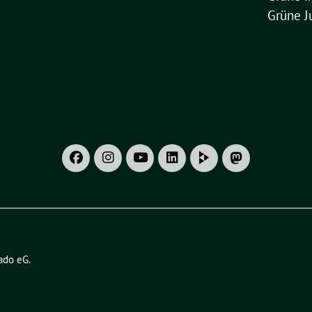
Grüne J
ado eG
.