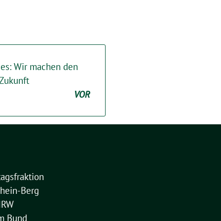
zes: Wir machen den
 Zukunft
VOR
agsfraktion
hein-Berg
NRW
im Bund