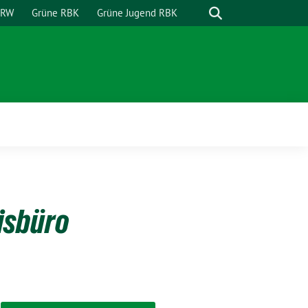
Suche
NRW
Grüne RBK
Grüne Jugend RBK
isbüro