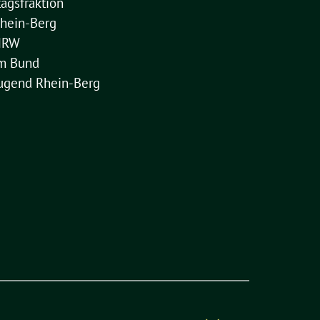
agsfraktion
hein-Berg
NRW
im Bund
ugend Rhein-Berg