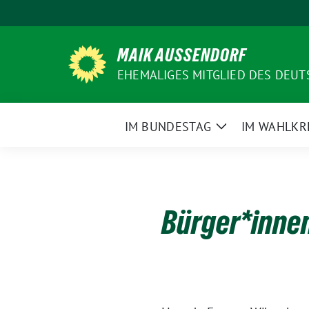
Weiter
zum
Inhalt
MAIK AUSSENDORF
EHEMALIGES MITGLIED DES DEU
IM BUNDESTAG
IM WAHLKR
Zeige
Untermenü
Bürger*inne