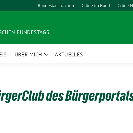
Bundestagsfraktion
Grüne im Bund
Grüne 
TSCHEN BUNDESTAGS
EIS
ÜBER MICH
AKTUELLES
Zeige
Untermenü
ürgerClub des Bürgerportal