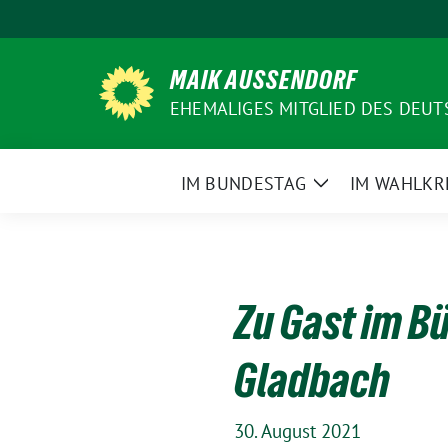
Weiter
zum
Inhalt
MAIK AUSSENDORF
EHEMALIGES MITGLIED DES DEU
IM BUNDESTAG
IM WAHLKR
Zeige
Untermenü
Zu Gast im B
Gladbach
30. August 2021