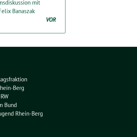
msdiskussion mit
Felix Banaszak
VOR
agsfraktion
hein-Berg
NRW
im Bund
ugend Rhein-Berg